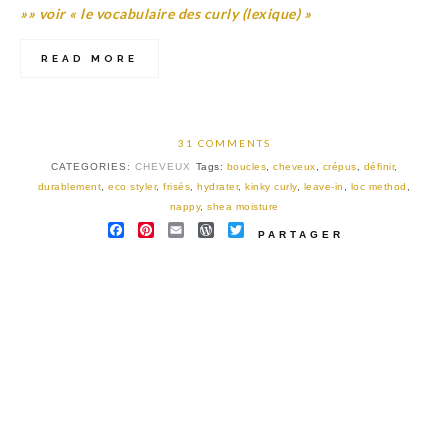
»» voir « le vocabulaire des curly (lexique) »
READ MORE
31 COMMENTS
CATEGORIES:
CHEVEUX
Tags:
boucles
,
cheveux
,
crépus
,
définir
,
durablement
,
eco styler
,
frisés
,
hydrater
,
kinky curly
,
leave-in
,
loc method
,
nappy
,
shea moisture
FACEBOOK
PINTEREST
EMAIL
WORDPRESS
TWITTER
PARTAGER