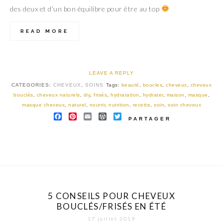
des deux et d’un bon équilibre pour être au top
READ MORE
LEAVE A REPLY
CATEGORIES:
CHEVEUX
,
SOINS
Tags:
beauté
,
boucles
,
cheveux
,
cheveux
bouclés
,
cheveux naturels
,
diy
,
frisés
,
hydratation
,
hydrater
,
maison
,
masque
,
masque cheveux
,
naturel
,
nourrir
,
nutrition
,
recette
,
soin
,
soin cheveux
FACEBOOK
PINTEREST
EMAIL
WORDPRESS
TWITTER
PARTAGER
5 CONSEILS POUR CHEVEUX
BOUCLÉS/FRISÉS EN ÉTÉ
17 juillet 2019