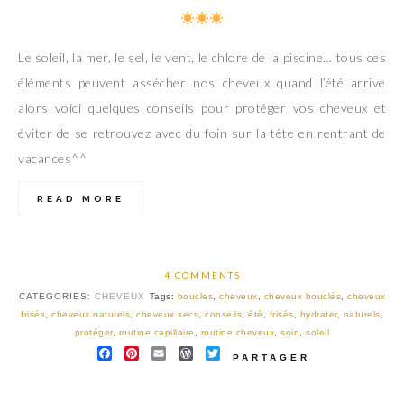
Le soleil, la mer, le sel, le vent, le chlore de la piscine… tous ces
éléments peuvent assécher nos cheveux quand l’été arrive
alors voici quelques conseils pour protéger vos cheveux et
éviter de se retrouvez avec du foin sur la tête en rentrant de
vacances^^
READ MORE
4 COMMENTS
CATEGORIES:
CHEVEUX
Tags:
boucles
,
cheveux
,
cheveux bouclés
,
cheveux
frisés
,
cheveux naturels
,
cheveux secs
,
conseils
,
été
,
frisés
,
hydrater
,
naturels
,
protéger
,
routine capillaire
,
routine cheveux
,
soin
,
soleil
FACEBOOK
PINTEREST
EMAIL
WORDPRESS
TWITTER
PARTAGER