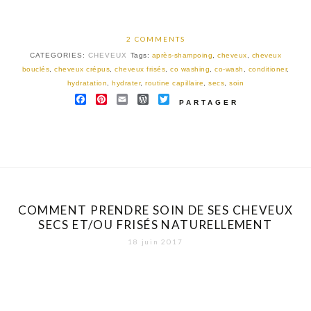
2 COMMENTS
CATEGORIES:
CHEVEUX
Tags:
après-shampoing
,
cheveux
,
cheveux
bouclés
,
cheveux crépus
,
cheveux frisés
,
co washing
,
co-wash
,
conditioner
,
hydratation
,
hydrater
,
routine capillaire
,
secs
,
soin
FACEBOOK
PINTEREST
EMAIL
WORDPRESS
TWITTER
PARTAGER
COMMENT PRENDRE SOIN DE SES CHEVEUX
SECS ET/OU FRISÉS NATURELLEMENT
18 juin 2017