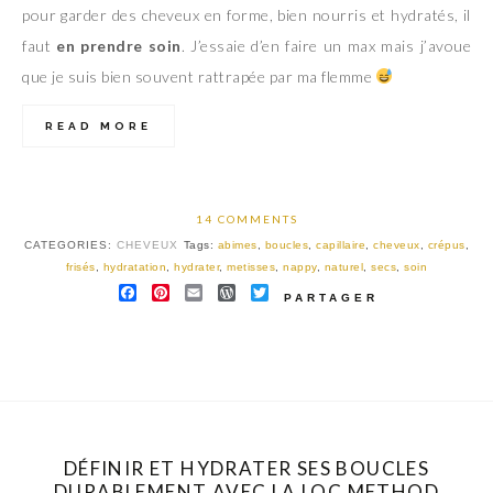
pour garder des cheveux en forme, bien nourris et hydratés, il
faut
en prendre soin
. J’essaie d’en faire un max mais j’avoue
que je suis bien souvent rattrapée par ma flemme
READ MORE
14 COMMENTS
CATEGORIES:
CHEVEUX
Tags:
abimes
,
boucles
,
capillaire
,
cheveux
,
crépus
,
frisés
,
hydratation
,
hydrater
,
metisses
,
nappy
,
naturel
,
secs
,
soin
FACEBOOK
PINTEREST
EMAIL
WORDPRESS
TWITTER
PARTAGER
DÉFINIR ET HYDRATER SES BOUCLES
DURABLEMENT AVEC LA LOC METHOD