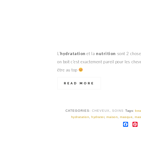
L’
hydratation
et la
nutrition
sont 2 choses
on boit c’est exactement pareil pour les che
être au top
READ MORE
CATEGORIES:
CHEVEUX
,
SOINS
Tags:
bea
hydratation
,
hydrater
,
maison
,
masque
,
mas
FAC
P