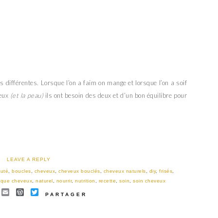
 différentes. Lorsque l’on a faim on mange et lorsque l’on a soif
veux
(et la peau)
ils ont besoin des deux et d’un bon équilibre pour
LEAVE A REPLY
uté
,
boucles
,
cheveux
,
cheveux bouclés
,
cheveux naturels
,
diy
,
frisés
,
que cheveux
,
naturel
,
nourrir
,
nutrition
,
recette
,
soin
,
soin cheveux
EBOOK
INTEREST
EMAIL
WORDPRESS
TWITTER
PARTAGER