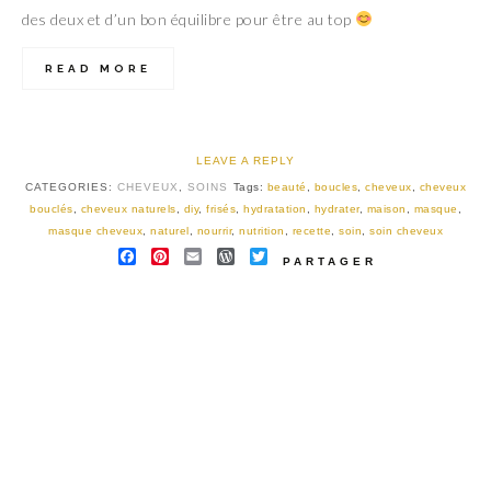
des deux et d’un bon équilibre pour être au top
READ MORE
LEAVE A REPLY
CATEGORIES:
CHEVEUX
,
SOINS
Tags:
beauté
,
boucles
,
cheveux
,
cheveux
bouclés
,
cheveux naturels
,
diy
,
frisés
,
hydratation
,
hydrater
,
maison
,
masque
,
masque cheveux
,
naturel
,
nourrir
,
nutrition
,
recette
,
soin
,
soin cheveux
FACEBOOK
PINTEREST
EMAIL
WORDPRESS
TWITTER
PARTAGER