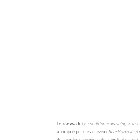
Le
co-wash
(
« conditioner-washing » in e
approprié pour les cheveux
bouclés/frisés/c
de laver les cheveux en douceur tout en gard