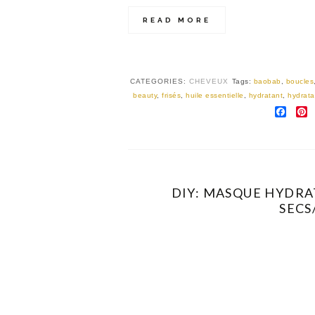
READ MORE
CATEGORIES:
CHEVEUX
Tags:
baobab
,
boucles
beauty
,
frisés
,
huile essentielle
,
hydratant
,
hydrata
FAC
P
DIY: MASQUE HYDRA
SECS