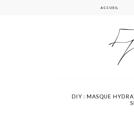
Skip
ACCUEIL
to
content
DIY : MASQUE HYDR
S