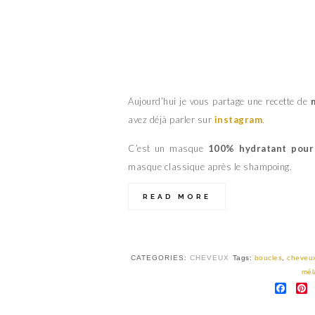
Aujourd’hui je vous partage une recette de
avez déjà parler sur
instagram
.
C’est un masque
100% hydratant pour
masque classique après le shampoing.
READ MORE
CATEGORIES:
CHEVEUX
Tags:
boucles
,
cheveu
mél
FAC
P