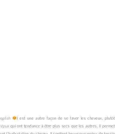
nglish
) est une autre façon de se laver les cheveux, plutôt
répus
qui ont tendance à être plus secs que les autres. Il permet
ant l’hydratation du cheveu. Il contient beaucoup moins de tensio