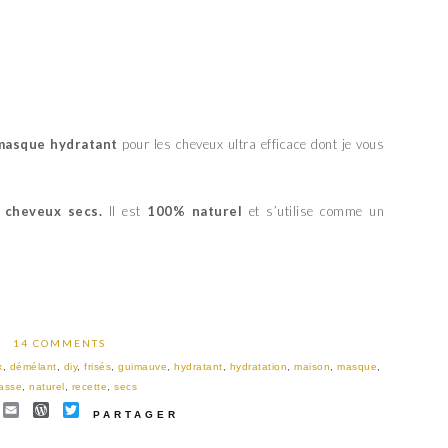
masque hydratant
pour les cheveux ultra efficace dont je vous
 cheveux secs.
Il est
100% naturel
et s’utilise comme un
14 COMMENTS
x
,
démélant
,
diy
,
frisés
,
guimauve
,
hydratant
,
hydratation
,
maison
,
masque
,
asse
,
naturel
,
recette
,
secs
EBOOK
INTEREST
EMAIL
WORDPRESS
TWITTER
PARTAGER