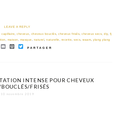
LEAVE A REPLY
,
capillaire
,
cheveux
,
cheveux bouclés
,
cheveux frisés
,
cheveux secs
,
diy
,
fj
tion
,
maison
,
masque
,
naturel
,
naturelle
,
recette
,
secs
,
waam
,
ylang ylang
EBOOK
INTEREST
EMAIL
WORDPRESS
TWITTER
PARTAGER
TATION INTENSE POUR CHEVEUX
/BOUCLÉS/FRISÉS
10 novembre 2019