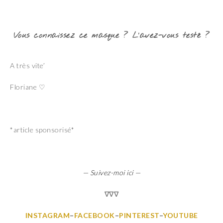
Vous connaissez ce masque ? L’avez-vous testé ?
A très vite’
Floriane ♡
*article sponsorisé*
— Suivez-moi ici —
∇∇∇
INSTAGRAM
–
FACEBOOK
–
PINTEREST
–
YOUTUBE