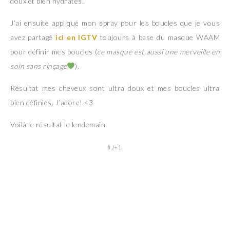
doux et bien hydratés.
J’ai ensuite appliqué mon spray pour les boucles que je vous
avez partagé
ici en IGTV
toujours à base du masque WAAM
pour définir mes boucles (
ce masque est aussi une merveille en
soin sans rinçage
).
Résultat mes cheveux sont ultra doux et mes boucles ultra
bien définies. J’adore! <3
Voilà le résultat le lendemain:
à J+1