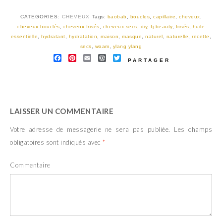
CATEGORIES:
CHEVEUX
Tags:
baobab
,
boucles
,
capillaire
,
cheveux
,
cheveux bouclés
,
cheveux frisés
,
cheveux secs
,
diy
,
fj beauty
,
frisés
,
huile
essentielle
,
hydratant
,
hydratation
,
maison
,
masque
,
naturel
,
naturelle
,
recette
,
secs
,
waam
,
ylang ylang
FACEBOOK
PINTEREST
EMAIL
WORDPRESS
TWITTER
PARTAGER
LAISSER UN COMMENTAIRE
Votre adresse de messagerie ne sera pas publiée.
Les champs
obligatoires sont indiqués avec
*
Commentaire