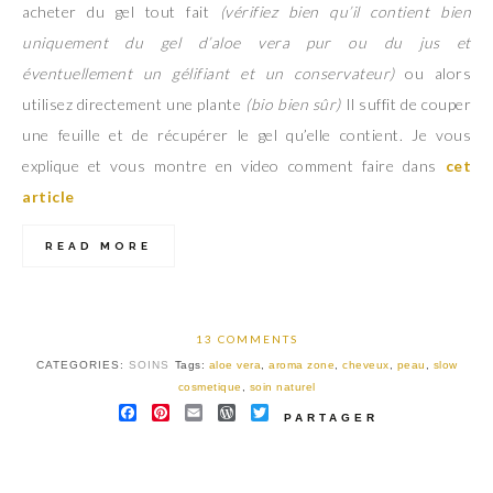
acheter du gel tout fait
(vérifiez bien qu’il contient bien
uniquement du gel d’aloe vera pur ou du jus et
éventuellement
un gélifiant et un conservateur
)
ou alors
utilisez directement une plante
(bio bien sûr
)
Il suffit de couper
une feuille et de récupérer le gel qu’elle contient. Je vous
explique et vous montre en video comment faire dans
cet
article
READ MORE
13 COMMENTS
CATEGORIES:
SOINS
Tags:
aloe vera
,
aroma zone
,
cheveux
,
peau
,
slow
cosmetique
,
soin naturel
FACEBOOK
PINTEREST
EMAIL
WORDPRESS
TWITTER
PARTAGER