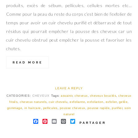
produits, excès de sébum, pellicules, cellules mortes etc…
Comme pour la peau du reste du corps c’est bien de l’exfolier de
temps pour avoir un cuir chevelu purifié et débarrassé de tout
résidus qui pourrait empêcher la pousse des cheveux car un
cuir chevelu obstrué peut empêcher la pousse et favoriser les
chutes.
READ MORE
LEAVE A REPLY
CATEGORIES:
CHEVEUX
Tags:
assainir
,
cheveux
,
cheveux bouclés
,
cheveux
frisés
,
cheveux naturels
,
cuir chevelu
,
exfoliante
,
exfoliation
,
exfolier
,
gelée
,
gommage
,
in haircare
,
pellicules
,
pousse cheveux
,
pousse rapide
,
purifier
,
soin
naturel
FACEBOOK
PINTEREST
EMAIL
WORDPRESS
TWITTER
PARTAGER