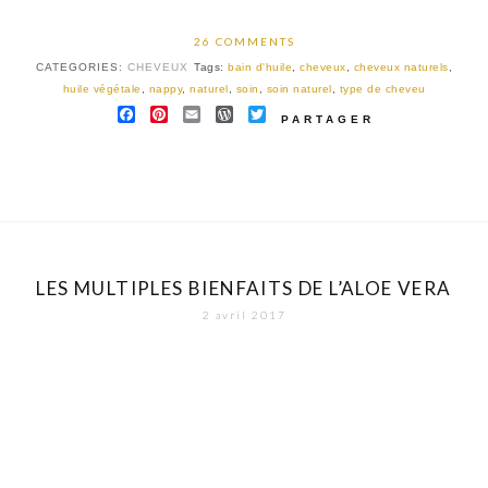
26 COMMENTS
CATEGORIES:
CHEVEUX
Tags:
bain d'huile
,
cheveux
,
cheveux naturels
,
huile végétale
,
nappy
,
naturel
,
soin
,
soin naturel
,
type de cheveu
FACEBOOK
PINTEREST
EMAIL
WORDPRESS
TWITTER
PARTAGER
LES MULTIPLES BIENFAITS DE L’ALOE VERA
2 avril 2017