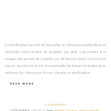
La clarification permet de detoxifier le cheveu en profondeur et
d’éliminer tout résidus de produits qui peut s’accumuler à la
longue, elle permet de repartir sur de bonnes bases si l’on veut
passer au naturel et est recommandée de temps en temps pour
nettoyer les cheveux et le cuir chevelu en profondeur.
READ MORE
6 COMMENTS
CATEGORIES:
CHEVEUX
Tags:
charbon
,
cheveux
,
cheveux bouclés
,