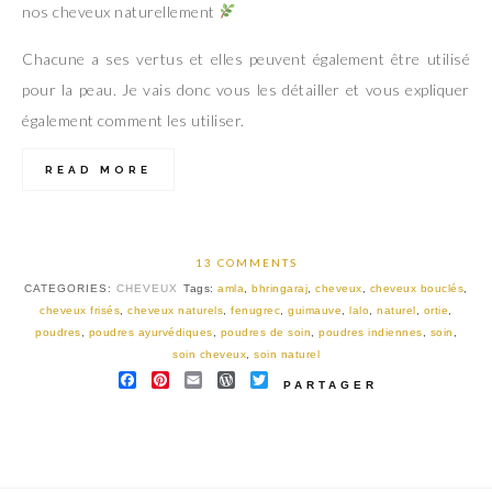
nos cheveux naturellement
Chacune a ses vertus et elles peuvent également être utilisé
pour la peau. Je vais donc vous les détailler et vous expliquer
également comment les utiliser.
READ MORE
13 COMMENTS
CATEGORIES:
CHEVEUX
Tags:
amla
,
bhringaraj
,
cheveux
,
cheveux bouclés
,
cheveux frisés
,
cheveux naturels
,
fenugrec
,
guimauve
,
lalo
,
naturel
,
ortie
,
poudres
,
poudres ayurvédiques
,
poudres de soin
,
poudres indiennes
,
soin
,
soin cheveux
,
soin naturel
FACEBOOK
PINTEREST
EMAIL
WORDPRESS
TWITTER
PARTAGER