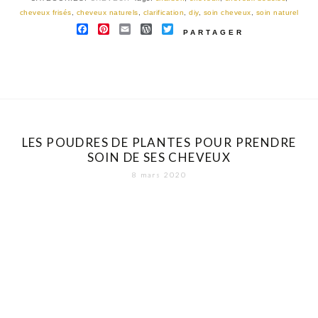
cheveux frisés
,
cheveux naturels
,
clarification
,
diy
,
soin cheveux
,
soin naturel
FACEBOOK
PINTEREST
EMAIL
WORDPRESS
TWITTER
PARTAGER
LES POUDRES DE PLANTES POUR PRENDRE
SOIN DE SES CHEVEUX
8 mars 2020