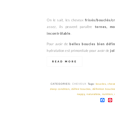
On le sait, les cheveux
frisés/bouclés/c
assez, ils peuvent paraître
ternes, m
incontrôlable
.
Pour avoir de
belles boucles bien défi
hydratation est primordiale pour avoir de
jo
READ MORE
CATEGORIES:
CHEVEUX
Tags:
boucles
,
chev
deep condition
,
définir boucles
,
définition boucle
nappy
,
naturalista
,
nutrition
,
FAC
P