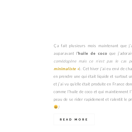
Ça fait plusieurs mois maintenant que j’ai
auparavant l
‘huile de coco
que j’adorai
comédogène mais ce n’est pas le cas po
minimaliste »
). Cet hiver j’ai eu envi de ch
en prendre une qui était liquide et surtout u
et j’ai vu qu’elle était produite en France do
comme l’huile de coco et qui maintiennent 
peau de se rider rapidement et ralentit le 
)
READ MORE