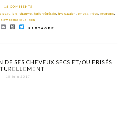
18 COMMENTS
le peau
,
bio
,
chanvre
,
huile végétale
,
hydratation
,
omega
,
rides
,
rougeurs
,
slow cosmetique
,
soin
EBOOK
INTEREST
EMAIL
WORDPRESS
TWITTER
PARTAGER
DE SES CHEVEUX SECS ET/OU FRISÉS
TURELLEMENT
18 juin 2017