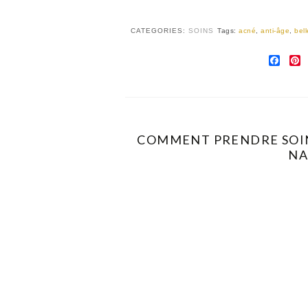
CATEGORIES:
SOINS
Tags:
acné
,
anti-âge
,
bel
FAC
P
COMMENT PRENDRE SOIN 
NA