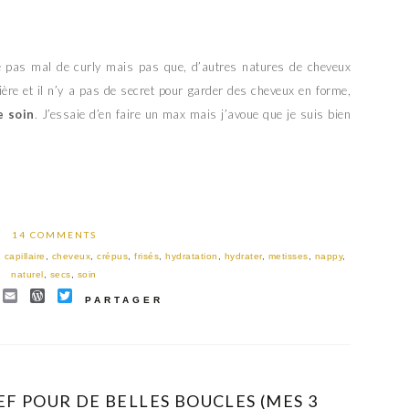
e pas mal de curly mais pas que, d’autres natures de cheveux
ère et il n’y a pas de secret pour garder des cheveux en forme,
e soin
. J’essaie d’en faire un max mais j’avoue que je suis bien
14 COMMENTS
,
capillaire
,
cheveux
,
crépus
,
frisés
,
hydratation
,
hydrater
,
metisses
,
nappy
,
naturel
,
secs
,
soin
EBOOK
INTEREST
EMAIL
WORDPRESS
TWITTER
PARTAGER
EF POUR DE BELLES BOUCLES (MES 3