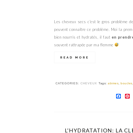
Les cheveux secs c’est le gros problème d
peuvent connaître ce problème. Moi la premi
bien nourris et hydratés, il faut
en prendr
souvent rattrapée par ma flemme
READ MORE
CATEGORIES:
CHEVEUX
Tags:
abimes
,
boucles
FAC
P
L’HYDRATATION: LA CL