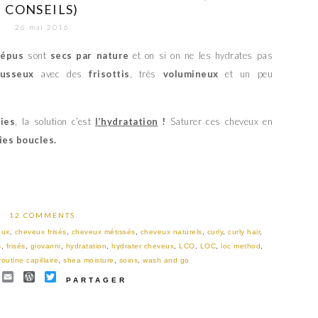
CONSEILS)
26 mai 2016
répus
sont
secs par nature
et on si on ne les hydrates pas
ousseux
avec des
frisottis
, très
volumineux
et un peu
nies
, la solution c’est
l’hydratation
!
Saturer ces cheveux en
lies boucles.
12 COMMENTS
eux
,
cheveux frisés
,
cheveux métissés
,
cheveux naturels
,
curly
,
curly hair
,
s
,
frisés
,
giovanni
,
hydratation
,
hydrater cheveux
,
LCO
,
LOC
,
loc method
,
routine capillaire
,
shea moisture
,
soins
,
wash and go
EBOOK
INTEREST
EMAIL
WORDPRESS
TWITTER
PARTAGER