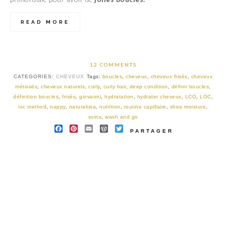
READ MORE
12 COMMENTS
CATEGORIES:
CHEVEUX
Tags:
boucles
,
cheveux
,
cheveux frisés
,
cheveux
métissés
,
cheveux naturels
,
curly
,
curly hair
,
deep condition
,
définir boucles
,
définition boucles
,
frisés
,
giovanni
,
hydratation
,
hydrater cheveux
,
LCO
,
LOC
,
loc method
,
nappy
,
naturalista
,
nutrition
,
routine capillaire
,
shea moisture
,
soins
,
wash and go
FACEBOOK
PINTEREST
EMAIL
WORDPRESS
TWITTER
PARTAGER