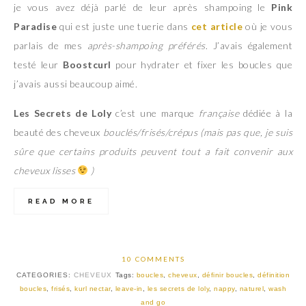
je vous avez déjà parlé de leur après shampoing le
Pink
Paradise
qui est juste une tuerie dans
cet article
où je vous
parlais de mes
après-shampoing préférés
. J’avais également
testé leur
Boostcurl
pour hydrater et fixer les boucles que
j’avais aussi beaucoup aimé.
Les Secrets de Loly
c’est une marque
française
dédiée à la
beauté des cheveux
bouclés/frisés/crépus
(mais pas que, je suis
sûre que certains produits peuvent tout a fait convenir aux
cheveux lisses
)
READ MORE
10 COMMENTS
CATEGORIES:
CHEVEUX
Tags:
boucles
,
cheveux
,
définir boucles
,
définition
boucles
,
frisés
,
kurl nectar
,
leave-in
,
les secrets de loly
,
nappy
,
naturel
,
wash
and go