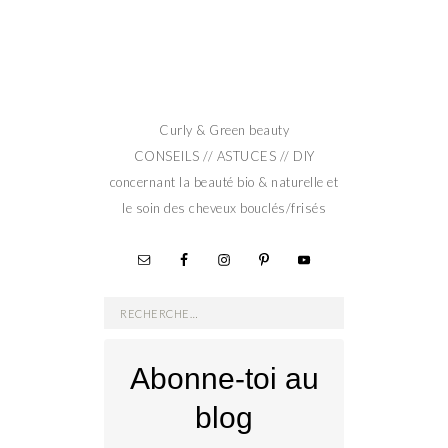
Curly & Green beauty
CONSEILS // ASTUCES // DIY
concernant la beauté bio & naturelle et
le soin des cheveux bouclés/frisés
Rechercher :
Abonne-toi au
blog