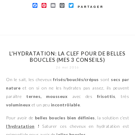
FACEBOOK
PINTEREST
EMAIL
WORDPRESS
TWITTER
PARTAGER
L’HYDRATATION: LA CLEF POUR DE BELLES
BOUCLES (MES 3 CONSEILS)
26 mai 2016
On le sait, les cheveux
frisés/bouclés/crépus
sont
secs par
nature
et on si on ne les hydrates pas assez, ils peuvent
paraître
ternes, mousseux
avec des
frisottis
, très
volumineux
et un peu
incontrôlable
.
Pour avoir de
belles boucles bien définies
, la solution c’est
l’hydratation
!
Saturer ces cheveux en hydratation est
primordiale pour avoir de
jolies boucles.