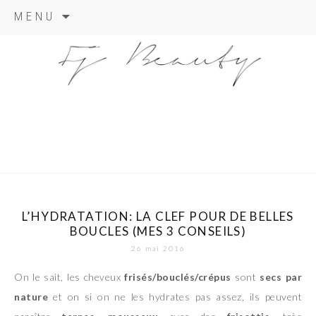
Skip
MENU
to
content
L’HYDRATATION: LA CLEF POUR DE BELLES
BOUCLES (MES 3 CONSEILS)
26 mai 2016
On le sait, les cheveux
frisés/bouclés/crépus
sont
secs par
nature
et on si on ne les hydrates pas assez, ils peuvent