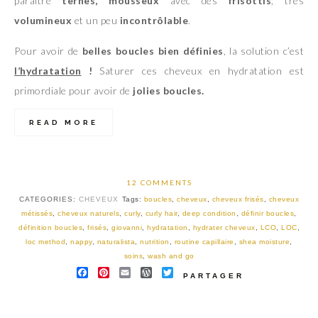
paraître
ternes, mousseux
avec des
frisottis
, très
volumineux
et un peu
incontrôlable
.
Pour avoir de
belles boucles bien définies
, la solution c’est
l’hydratation
!
Saturer ces cheveux en hydratation est
primordiale pour avoir de
jolies boucles.
READ MORE
12 COMMENTS
CATEGORIES:
CHEVEUX
Tags:
boucles
,
cheveux
,
cheveux frisés
,
cheveux
métissés
,
cheveux naturels
,
curly
,
curly hair
,
deep condition
,
définir boucles
,
définition boucles
,
frisés
,
giovanni
,
hydratation
,
hydrater cheveux
,
LCO
,
LOC
,
loc method
,
nappy
,
naturalista
,
nutrition
,
routine capillaire
,
shea moisture
,
soins
,
wash and go
FACEBOOK
PINTEREST
EMAIL
WORDPRESS
TWITTER
PARTAGER