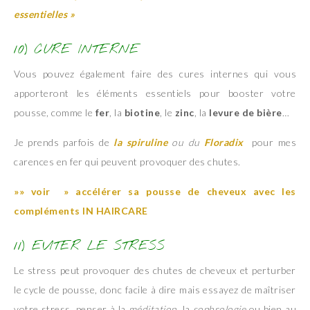
essentielles »
10) CURE INTERNE
Vous pouvez également faire des cures internes qui vous
apporteront les éléments essentiels pour booster votre
pousse, comme le
fer
, la
biotine
, le
zinc
, la
levure de bière
…
Je prends parfois de
la spiruline
ou du
Floradix
pour mes
carences en fer qui peuvent provoquer des chutes.
»» voir » accélérer sa pousse de cheveux avec les
compléments IN HAIRCARE
11) EVITER LE STRESS
Le stress peut provoquer des chutes de cheveux et perturber
le cycle de pousse, donc facile à dire mais essayez de maîtriser
votre stress, penser à la
méditation
, la
sophrologie
ou bien au