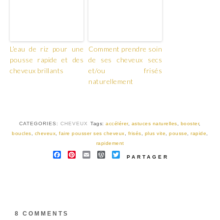
L’eau de riz pour une
Comment prendre soin
pousse rapide et des
de ses cheveux secs
cheveux brillants
et/ou frisés
naturellement
CATEGORIES:
CHEVEUX
Tags:
accélérer
,
astuces naturelles
,
booster
,
boucles
,
cheveux
,
faire pousser ses cheveux
,
frisés
,
plus vite
,
pousse
,
rapide
,
rapidement
FACEBOOK
PINTEREST
EMAIL
WORDPRESS
TWITTER
PARTAGER
8 COMMENTS