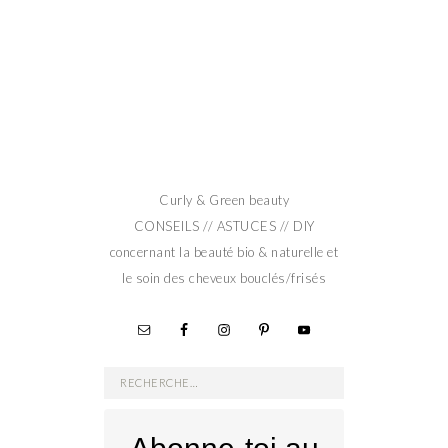
Curly & Green beauty
CONSEILS // ASTUCES // DIY
concernant la beauté bio & naturelle et
le soin des cheveux bouclés/frisés
Rechercher :