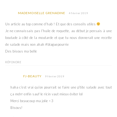
MADEMOISELLE GRENADINE
4 février 2019
Un article au top comme d’hab ! Et que des conseils utiles
Je ne connaissais pas l’huile de roquette, au début je pensais à une
boutade à côté de la moutarde et que tu nous donnerait une recette
de salade mais non ahah #blaguepourrie
Des bisous ma belle
RÉPONDRE
FJ-BEAUTY
9 février 2019
haha c’est vrai qu’on pourrait se faire une p’tite salade avec tout
ça mdrr enfin sauf le ricin vaut mieux éviter lol
Merci beaucoup ma jolie <3
Bisous!