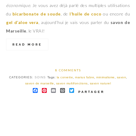
économique
. Je vous avez déjà parlé des multiples utilisations
du
bicarbonate de soude
, de
l’huile de coco
ou encore du
gel d’aloe vera
, aujourd’hui je vais vous parler du
savon de
Marseille
, le VRAI!
READ MORE
8 COMMENTS
CATEGORIES:
SOINS
Tags:
la corvette
,
marius fabre
,
minimalisme
,
savon
,
savon de marseille
,
savon multifonctions
,
savon naturel
FACEBOOK
PINTEREST
EMAIL
WORDPRESS
TWITTER
PARTAGER