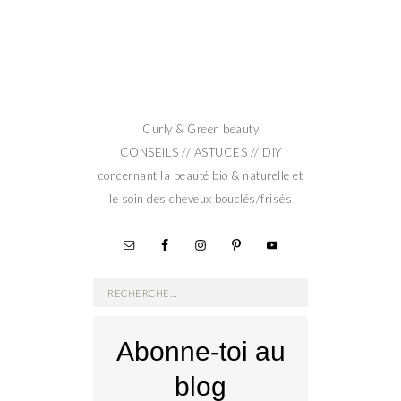
Curly & Green beauty
CONSEILS // ASTUCES // DIY
concernant la beauté bio & naturelle et
le soin des cheveux bouclés/frisés
Rechercher :
Abonne-toi au
blog