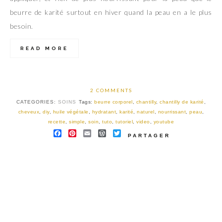
beurre de karité surtout en hiver quand la peau en a le plus
besoin.
READ MORE
2 COMMENTS
CATEGORIES:
SOINS
Tags:
beurre corporel
,
chantilly
,
chantilly de karité
,
cheveux
,
diy
,
huile végétale
,
hydratant
,
karité
,
naturel
,
nourrissant
,
peau
,
recette
,
simple
,
soin
,
tuto
,
tutoriel
,
video
,
youtube
FACEBOOK
PINTEREST
EMAIL
WORDPRESS
TWITTER
PARTAGER