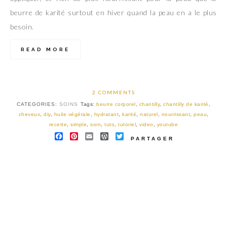
beurre de karité surtout en hiver quand la peau en a le plus
besoin.
READ MORE
2 COMMENTS
CATEGORIES:
SOINS
Tags:
beurre corporel
,
chantilly
,
chantilly de karité
,
cheveux
,
diy
,
huile végétale
,
hydratant
,
karité
,
naturel
,
nourrissant
,
peau
,
recette
,
simple
,
soin
,
tuto
,
tutoriel
,
video
,
youtube
FACEBOOK
PINTEREST
EMAIL
WORDPRESS
TWITTER
PARTAGER