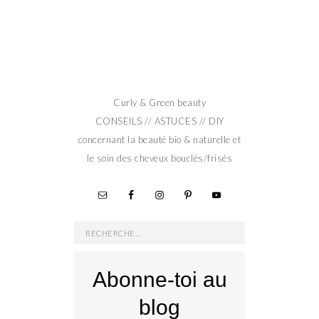
Curly & Green beauty
CONSEILS // ASTUCES // DIY
concernant la beauté bio & naturelle et
le soin des cheveux bouclés/frisés
Rechercher :
Abonne-toi au
blog