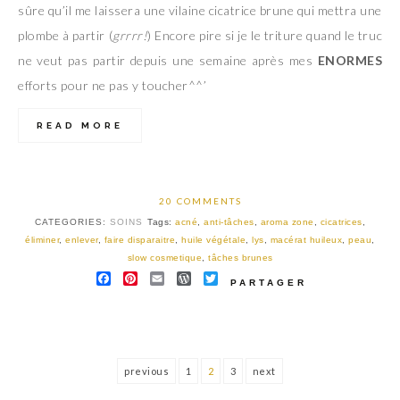
sûre qu’il me laissera une vilaine cicatrice brune qui mettra une
plombe à partir (
grrrr!
) Encore pire si je le triture quand le truc
ne veut pas partir depuis une semaine après mes
ENORMES
efforts pour ne pas y toucher^^’
READ MORE
20 COMMENTS
CATEGORIES:
SOINS
Tags:
acné
,
anti-tâches
,
aroma zone
,
cicatrices
,
éliminer
,
enlever
,
faire disparaitre
,
huile végétale
,
lys
,
macérat huileux
,
peau
,
slow cosmetique
,
tâches brunes
FACEBOOK
PINTEREST
EMAIL
WORDPRESS
TWITTER
PARTAGER
previous
1
2
3
next