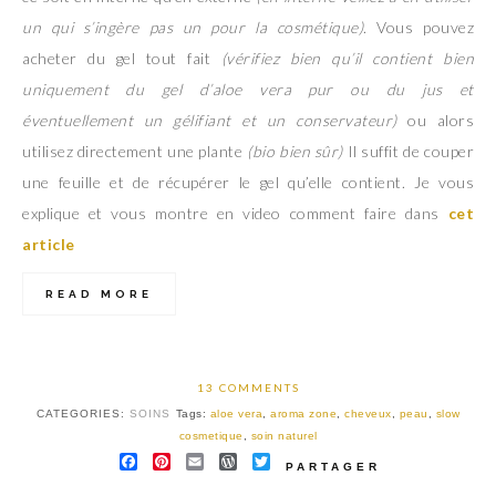
un qui s’ingère pas un pour la cosmétique)
. Vous pouvez
acheter du gel tout fait
(vérifiez bien qu’il contient bien
uniquement du gel d’aloe vera pur ou du jus et
éventuellement
un gélifiant et un conservateur
)
ou alors
utilisez directement une plante
(bio bien sûr
)
Il suffit de couper
une feuille et de récupérer le gel qu’elle contient. Je vous
explique et vous montre en video comment faire dans
cet
article
READ MORE
13 COMMENTS
CATEGORIES:
SOINS
Tags:
aloe vera
,
aroma zone
,
cheveux
,
peau
,
slow
cosmetique
,
soin naturel
FACEBOOK
PINTEREST
EMAIL
WORDPRESS
TWITTER
PARTAGER