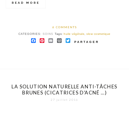
READ MORE
6 COMMENTS
CATEGORIES:
SOINS
Tags:
huile végétale
,
slow cosmetique
FACEBOOK
PINTEREST
EMAIL
WORDPRESS
TWITTER
PARTAGER
LA SOLUTION NATURELLE ANTI-TÂCHES
BRUNES (CICATRICES D’ACNÉ …)
27 juillet 2016