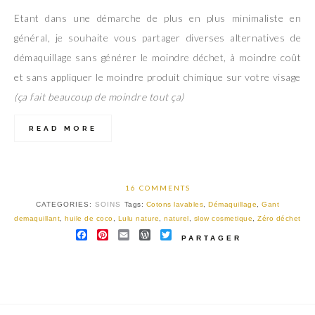
Etant dans une démarche de plus en plus minimaliste en
général, je souhaite vous partager diverses alternatives de
démaquillage sans générer le moindre déchet, à moindre coût
et sans appliquer le moindre produit chimique sur votre visage
(ça fait beaucoup de moindre tout ça
)
READ MORE
16 COMMENTS
CATEGORIES:
SOINS
Tags:
Cotons lavables
,
Démaquillage
,
Gant
demaquillant
,
huile de coco
,
Lulu nature
,
naturel
,
slow cosmetique
,
Zéro déchet
FACEBOOK
PINTEREST
EMAIL
WORDPRESS
TWITTER
PARTAGER