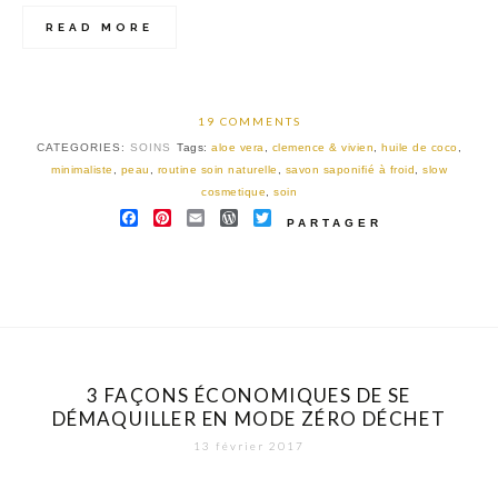
READ MORE
19 COMMENTS
CATEGORIES:
SOINS
Tags:
aloe vera
,
clemence & vivien
,
huile de coco
,
minimaliste
,
peau
,
routine soin naturelle
,
savon saponifié à froid
,
slow
cosmetique
,
soin
FACEBOOK
PINTEREST
EMAIL
WORDPRESS
TWITTER
PARTAGER
3 FAÇONS ÉCONOMIQUES DE SE
DÉMAQUILLER EN MODE ZÉRO DÉCHET
13 février 2017