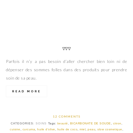
∇∇∇
Parfois il n’y a pas besoin d’aller chercher bien loin ni de
dépenser des sommes folles dans des produits pour prendre
soin de sa peau.
READ MORE
12 COMMENTS
CATEGORIES:
SOINS
Tags:
beauté
,
BICARBONATE DE SOUDE
,
citron
,
cuisine
,
curcuma
,
huile d'olive
,
huile de coco
,
miel
,
peau
,
slow cosmetique
,