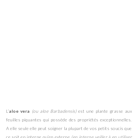
L’
aloe vera
(ou aloe Barbadensis)
est une plante grasse aux
feuilles piquantes qui possède des propriétés exceptionnelles.
A elle seule elle peut soigner la plupart de vos petits soucis que
ce soit en interne qu’en externe
(en interne veillez à en utiliser