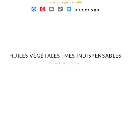
soin
,
vinaigre de cidre
FACEBOOK
PINTEREST
EMAIL
WORDPRESS
TWITTER
PARTAGER
HUILES VÉGÉTALES : MES INDISPENSABLES
9 octobre 2016