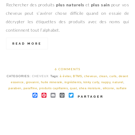
Rechercher des produits
plus naturels
et
plus sain
pour vos
cheveux peut s’avérer chose difficile quand on essaie de
décrypter les étiquettes des produits avec des noms qui
contiennent tout l’alphabet.
READ MORE
6 COMMENTS
CATEGORIES:
CHEVEUX
Tags:
à éviter
,
BTMS
,
cheveux
,
clean
,
curls
,
desert
essence
,
giovanni
,
huile minerale
,
ingrédients
,
kinky curly
,
nappy
,
naturel
,
paraben
,
paraffine
,
produits capillaires
,
quat
,
shea moisture
,
silicone
,
sulfate
FACEBOOK
PINTEREST
EMAIL
WORDPRESS
TWITTER
PARTAGER