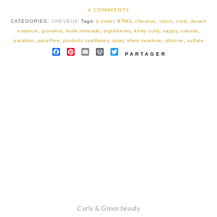
6 COMMENTS
CATEGORIES:
CHEVEUX
Tags:
à éviter
,
BTMS
,
cheveux
,
clean
,
curls
,
desert
essence
,
giovanni
,
huile minerale
,
ingrédients
,
kinky curly
,
nappy
,
naturel
,
paraben
,
paraffine
,
produits capillaires
,
quat
,
shea moisture
,
silicone
,
sulfate
FACEBOOK
PINTEREST
EMAIL
WORDPRESS
TWITTER
PARTAGER
Curly & Green beauty