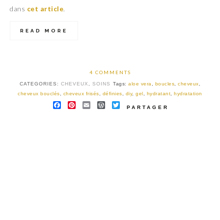
dans
cet article
.
READ MORE
4 COMMENTS
CATEGORIES:
CHEVEUX
,
SOINS
Tags:
aloe vera
,
boucles
,
cheveux
,
cheveux bouclés
,
cheveux frisés
,
définies
,
diy
,
gel
,
hydratant
,
hydratation
FACEBOOK
PINTEREST
EMAIL
WORDPRESS
TWITTER
PARTAGER