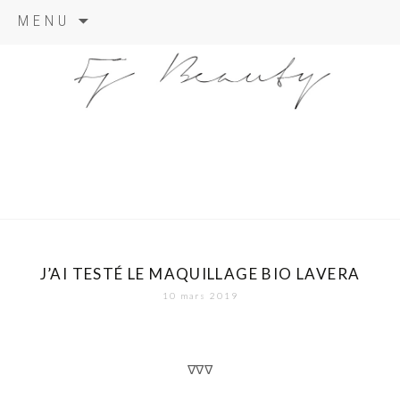
Skip
MENU
to
content
J’AI TESTÉ LE MAQUILLAGE BIO LAVERA
10 mars 2019
∇∇∇