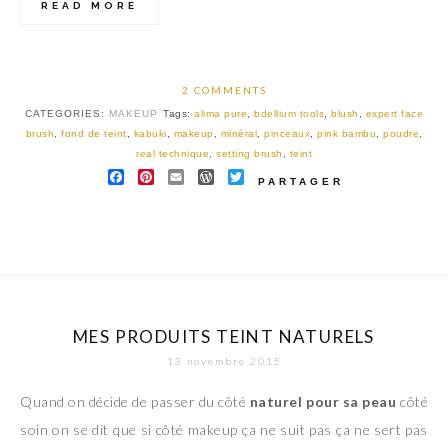
READ MORE
2 COMMENTS
CATEGORIES:
MAKEUP
Tags:
alima pure
,
bdellium tools
,
blush
,
expert face
brush
,
fond de teint
,
kabuki
,
makeup
,
minéral
,
pinceaux
,
pink bambu
,
poudre
,
real technique
,
setting brush
,
teint
FACEBOOK
PINTEREST
EMAIL
WORDPRESS
TWITTER
PARTAGER
MES PRODUITS TEINT NATURELS
13 novembre 2015
Quand on décide de passer du côté
naturel pour sa peau
côté
soin on se dit que si côté makeup ça ne suit pas ça ne sert pas