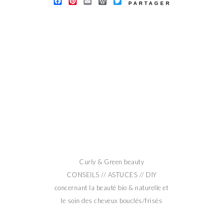
FACEBOOK
PINTEREST
EMAIL
WORDPRESS
TWITTER
PARTAGER
Curly & Green beauty
CONSEILS // ASTUCES // DIY
concernant la beauté bio & naturelle et
le soin des cheveux bouclés/frisés