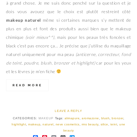
à grand chose. Je me suis donc penché sur la question et je
dois vous avouez que le choix est plutôt restreint côté
makeup naturel
même si certaines marques s’y mettent de
plus en plus et font des produits aussi bien que le makeup
chimique
(voir mieux^^)
, mais pour les peaux très foncées et
black c’est pas encore ça… Je précise que j’utilise du maquillage
naturel uniquement pour ma peau
(anticerne, correcteur, fond
de teint, poudre, blush, bronzer et highlight)
car pour les yeux
et les lèvres je m’en fiche
READ MORE
LEAVE A REPLY
CATEGORIES:
MAKEUP
Tags:
alimapure
,
aromazone
,
blush
,
bronzer
,
hightlight
,
makeup
,
naturel
,
neve cosmetics
,
rms beauty
,
silice
,
teint
,
une
beauty