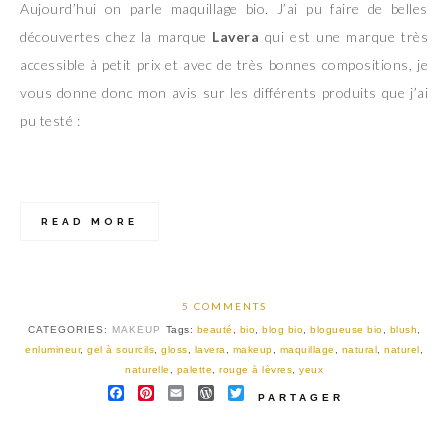
Aujourd’hui on parle maquillage bio. J’ai pu faire de belles
découvertes chez la marque
Lavera
qui est une marque très
accessible à petit prix et avec de très bonnes compositions, je
vous donne donc mon avis sur les différents produits que j’ai
pu testé :
READ MORE
5 COMMENTS
CATEGORIES:
MAKEUP
Tags:
beauté
,
bio
,
blog bio
,
blogueuse bio
,
blush
,
enlumineur
,
gel à sourcils
,
gloss
,
lavera
,
makeup
,
maquillage
,
natural
,
naturel
,
naturelle
,
palette
,
rouge à lèvres
,
yeux
FACEBOOK
PINTEREST
EMAIL
WORDPRESS
TWITTER
PARTAGER