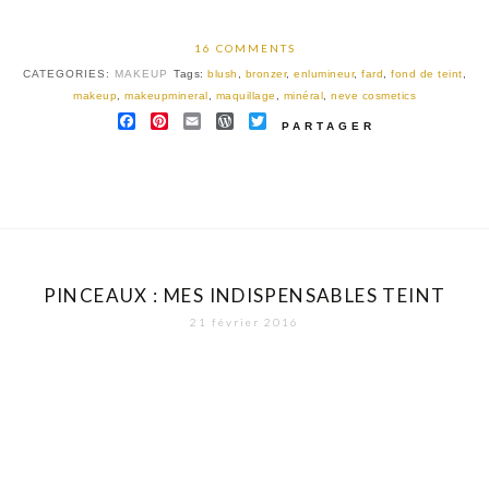
16 COMMENTS
CATEGORIES:
MAKEUP
Tags:
blush
,
bronzer
,
enlumineur
,
fard
,
fond de teint
,
makeup
,
makeupmineral
,
maquillage
,
minéral
,
neve cosmetics
FACEBOOK
PINTEREST
EMAIL
WORDPRESS
TWITTER
PARTAGER
PINCEAUX : MES INDISPENSABLES TEINT
21 février 2016