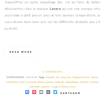
Aujourd’hui on parle maquillage bio. J’ai pu faire de belles
découvertes chez la marque
Lavera
qui est une marque très
accessible à petit prix et avec de très bonnes compositions, je
vous donne donc mon avis sur les différents produits que j’ai
pu testé :
READ MORE
5 COMMENTS
CATEGORIES:
MAKEUP
Tags:
beauté
,
bio
,
blog bio
,
blogueuse bio
,
blush
,
enlumineur
,
gel à sourcils
,
gloss
,
lavera
,
makeup
,
maquillage
,
natural
,
naturel
,
naturelle
,
palette
,
rouge à lèvres
,
yeux
FACEBOOK
PINTEREST
EMAIL
WORDPRESS
TWITTER
PARTAGER