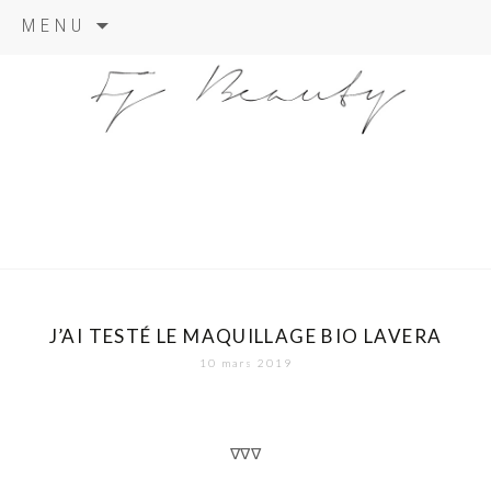
Skip
MENU
to
content
J’AI TESTÉ LE MAQUILLAGE BIO LAVERA
10 mars 2019
∇∇∇