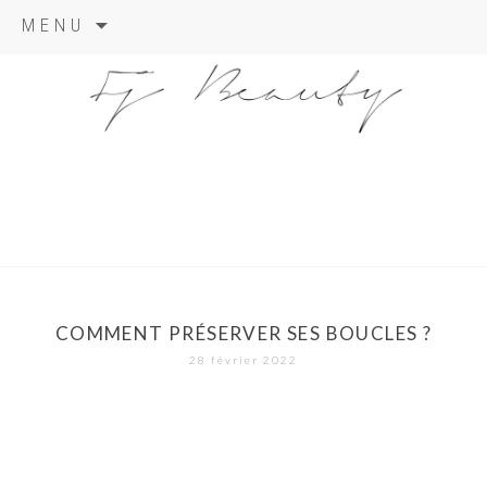
Skip
MENU
to
content
COMMENT PRÉSERVER SES BOUCLES ?
28 février 2022