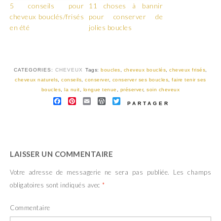
5 conseils pour
11 choses à bannir
cheveux bouclés/frisés
pour conserver de
en été
jolies boucles
CATEGORIES:
CHEVEUX
Tags:
boucles
,
cheveux bouclés
,
cheveux frisés
,
cheveux naturels
,
conseils
,
conserver
,
conserver ses boucles
,
faire tenir ses
boucles
,
la nuit
,
longue tenue
,
préserver
,
soin cheveux
FACEBOOK
PINTEREST
EMAIL
WORDPRESS
TWITTER
PARTAGER
LAISSER UN COMMENTAIRE
Votre adresse de messagerie ne sera pas publiée.
Les champs
obligatoires sont indiqués avec
*
Commentaire