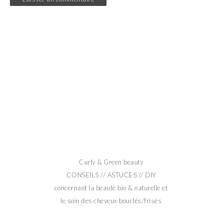
Curly & Green beauty
CONSEILS // ASTUCES // DIY
concernant la beauté bio & naturelle et
le soin des cheveux bouclés/frisés