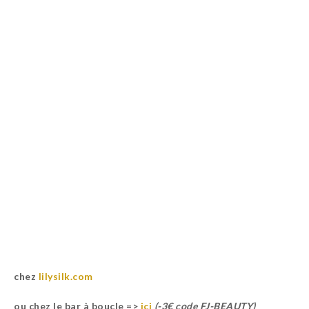
chez
lilysilk.com
ou chez le bar à boucle =>
ici
(-3€ code FJ-BEAUTY)