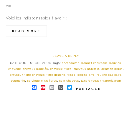
vie !
Voici les indispensables à avoir :
READ MORE
LEAVE A REPLY
CATEGORIES:
CHEVEUX
Tags:
accessoires
,
bonnet chauffant
,
boucles
,
cheveux
,
cheveux bouclés
,
cheveux frisés
,
cheveux naturels
,
denman brush
,
diffuseur
,
filtre cheveux
,
filtre douche
,
frisés
,
peigne afro
,
routine capillaire
,
scrunchie
,
serviette microfibres
,
soin cheveux
,
tangle teezer
,
vaporisateur
FACEBOOK
PINTEREST
EMAIL
WORDPRESS
TWITTER
PARTAGER