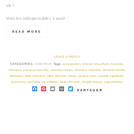
vie !
Voici les indispensables à avoir :
READ MORE
LEAVE A REPLY
CATEGORIES:
CHEVEUX
Tags:
accessoires
,
bonnet chauffant
,
boucles
,
cheveux
,
cheveux bouclés
,
cheveux frisés
,
cheveux naturels
,
denman brush
,
diffuseur
,
filtre cheveux
,
filtre douche
,
frisés
,
peigne afro
,
routine capillaire
,
scrunchie
,
serviette microfibres
,
soin cheveux
,
tangle teezer
,
vaporisateur
FACEBOOK
PINTEREST
EMAIL
WORDPRESS
TWITTER
PARTAGER