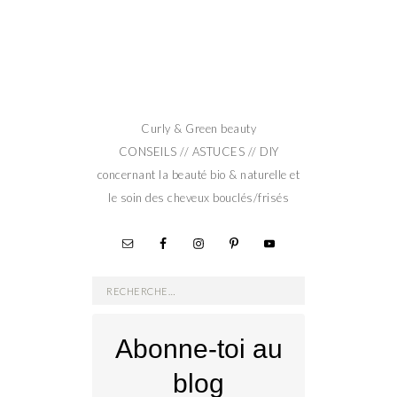
Curly & Green beauty
CONSEILS // ASTUCES // DIY
concernant la beauté bio & naturelle et
le soin des cheveux bouclés/frisés
Rechercher :
Abonne-toi au
blog