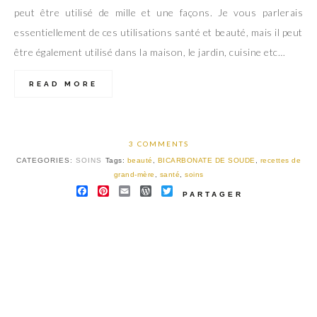
peut être utilisé de mille et une façons. Je vous parlerais
essentiellement de ces utilisations santé et beauté, mais il peut
être également utilisé dans la maison, le jardin, cuisine etc…
READ MORE
3 COMMENTS
CATEGORIES:
SOINS
Tags:
beauté
,
BICARBONATE DE SOUDE
,
recettes de
grand-mère
,
santé
,
soins
FACEBOOK
PINTEREST
EMAIL
WORDPRESS
TWITTER
PARTAGER