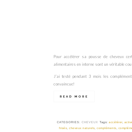
Pour accélérer sa pousse de cheveux cer
alimentaires en interne sont un véritable cou
J’ai testé pendant 3 mois les complément
convaincue!
READ MORE
CATEGORIES:
CHEVEUX
Tags:
accélérer
,
activ
frisés
,
cheveux naturels
,
compléments
,
compléme