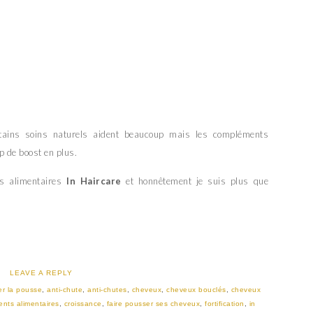
tains soins naturels aident beaucoup mais les compléments
p de boost en plus.
s alimentaires
In Haircare
et honnêtement je suis plus que
LEAVE A REPLY
er la pousse
,
anti-chute
,
anti-chutes
,
cheveux
,
cheveux bouclés
,
cheveux
nts alimentaires
,
croissance
,
faire pousser ses cheveux
,
fortification
,
in