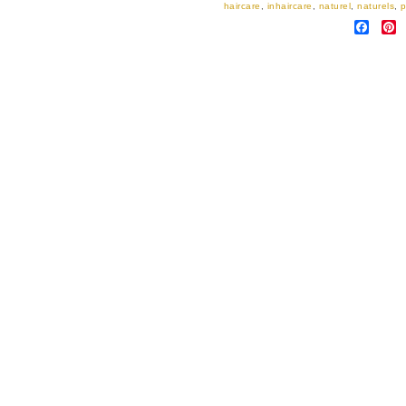
haircare
,
inhaircare
,
naturel
,
naturels
,
p
FAC
P