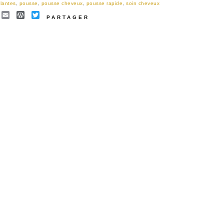
lantes
,
pousse
,
pousse cheveux
,
pousse rapide
,
soin cheveux
EBOOK
INTEREST
EMAIL
WORDPRESS
TWITTER
PARTAGER